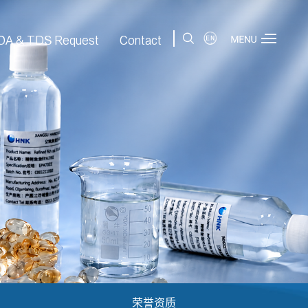
|
OA & TDS Request
Contact
荣誉资质