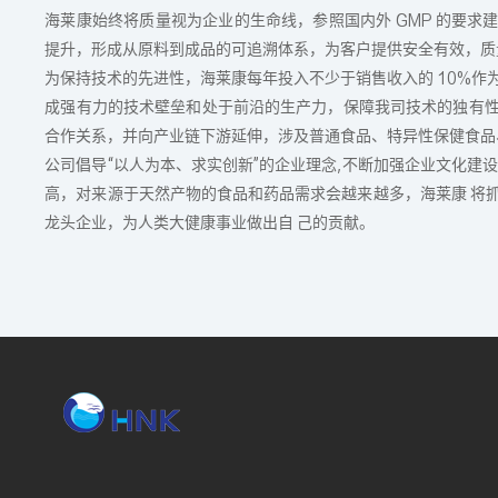
海莱康始终将质量视为企业的生命线，参照国内外 GMP 的要求
提升，形成从原料到成品的可追溯体系，为客户提供安全有效，质
为保持技术的先进性，海莱康每年投入不少于销售收入的 10%作
成强有力的技术壁垒和处于前沿的生产力，保障我司技术的独有
合作关系，并向产业链下游延伸，涉及普通食品、特异性保健食品
公司倡导“以人为本、求实创新”的企业理念,不断加强企业文化建
高，对来源于天然产物的食品和药品需求会越来越多，海莱康 将
龙头企业，为人类大健康事业做出自 己的贡献。