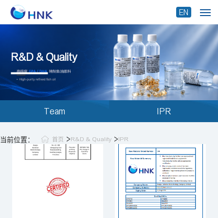
EN
R&D & Quality
Team
IPR
>
>
当前位置：
R&D & Quality
IPR
首页