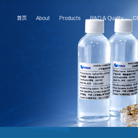
首页
About
Products
R&D & Quality
C