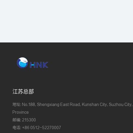
江苏总部
地址: No.188, Shengxiang East Road, Kunshan City, Suzhou City,
Province
邮编: 215300
电话: +86 0512-52270007