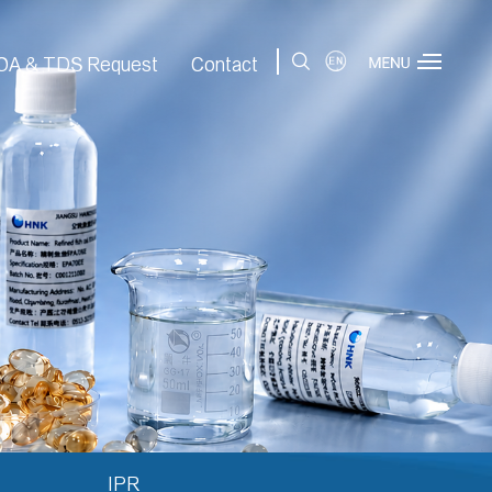
|
OA & TDS Request
Contact
IPR