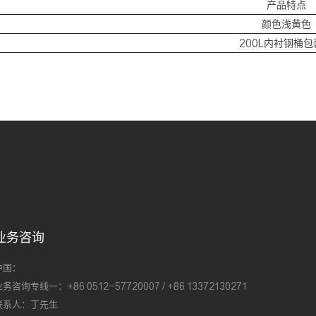
产品特点
颜色浅黄色
200L内衬钢桶包
业务咨询
中国：
务咨询专线一：+86 0512-57720007 / +86 13372130271
联系人：丁先生