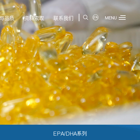
|
与品质
资料索取
联系我们
EPA/DHA系列